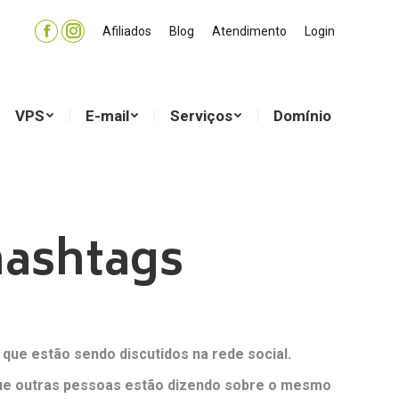
Afiliados
Afiliados
Blog
Blog
Atendimento
Atendimento
Login
Login
Facebook
Facebook
Instagram
Instagram
page
page
page
page
VPS
E-mail
Serviços
Domínio
opens
opens
opens
opens
in
in
in
in
VPS
E-mail
Serviços
Domínio
new
new
new
new
window
window
window
window
hashtags
ue estão sendo discutidos na rede social.
o que outras pessoas estão dizendo sobre o mesmo