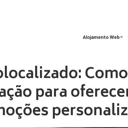
Alojamento Web
Alojamento Web
localizado: Como 
zação para oferecer
oções personali