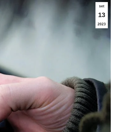
set
13
2023