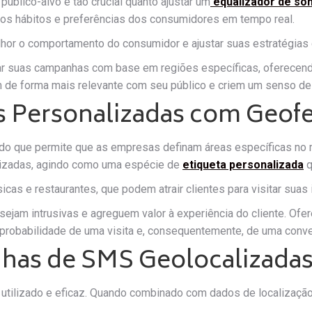
público-alvo é tão crucial quanto ajustar um
equalizador de so
 os hábitos e preferências dos consumidores em tempo real.
r o comportamento do consumidor e ajustar suas estratégias 
tar suas campanhas com base em regiões específicas, oferecend
m de forma mais relevante com seu público e criem um senso de
as Personalizadas com Geof
ado que permite que as empresas definam áreas específicas no 
alizadas, agindo como uma espécie de
etiqueta personalizada
q
icas e restaurantes, que podem atrair clientes para visitar sua
sejam intrusivas e agreguem valor à experiência do cliente. Of
a probabilidade de uma visita e, consequentemente, de uma conv
nhas de SMS Geolocalizada
ilizado e eficaz. Quando combinado com dados de localização,