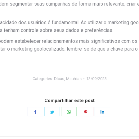
em segmentar suas campanhas de forma mais relevante, criar e
vacidade dos usuários é fundamental. Ao utilizar o marketing ge
es tenham controle sobre seus dados e preferências.
podem estabelecer relacionamentos mais significativos com os 
ntar o marketing geolocalizado, lembre-se de que a chave para 
Categories:
Dicas
,
Matérias
13/09/2023
Compartilhar este post
Share
Share
Share
Share
Share
on
on
on
on
on
Facebook
Twitter
WhatsApp
Pinterest
LinkedIn