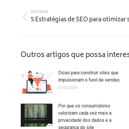
Navegação
de
ANTERIOR
5 Estratégias de SEO para otimizar s
Post
post:
anterior:
Outros artigos que possa intere
Dicas para construir sites que
impulsionam o funil de vendas
25/02/2025
Por que os consumidores
valorizam cada vez mais a
privacidade dos dados e a
segurança do site