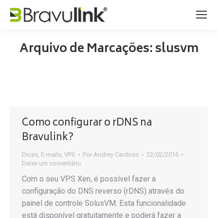
Arquivo de Marcações:
slusvm
Como configurar o rDNS na
Bravulink?
Dicas
,
E-mails
,
VPS
Por
Andrey Cardoso
22/02/2016
Deixe um comentário
Com o seu VPS Xen, é possível fazer a
configuração do DNS reverso (rDNS) através do
painel de controle SolusVM. Esta funcionalidade
está disponível gratuitamente e poderá fazer a