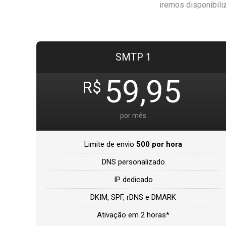
iremos disponibili
SMTP 1
59,95
R$
por mês
Limite de envio
500 por hora
DNS personalizado
IP dedicado
DKIM, SPF, rDNS e DMARK
Ativação em 2 horas*