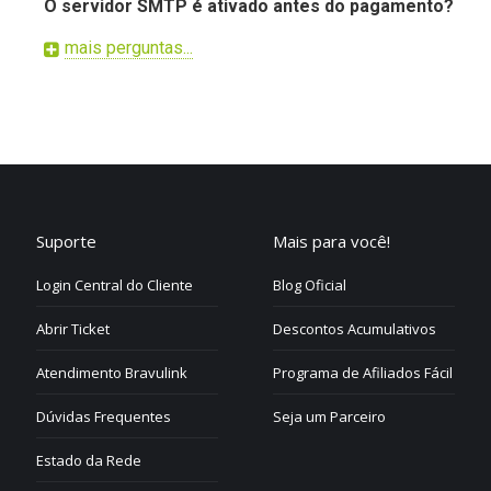
O servidor SMTP é ativado antes do pagamento?
Não, todos os planos SMTP são ativados em 2 horas depo
mais perguntas...
caso de pagamento com boleto bancário, deve ter a aten
demora até 24 horas úteis.
Quais as formas de pagamento que a Bravulink aceit
Pode pagar de diversas formas: Boleto bancário, Cartões
Suporte
Mais para você!
Login Central do Cliente
Blog Oficial
Abrir Ticket
Descontos Acumulativos
Atendimento Bravulink
Programa de Afiliados Fácil
Dúvidas Frequentes
Seja um Parceiro
Estado da Rede