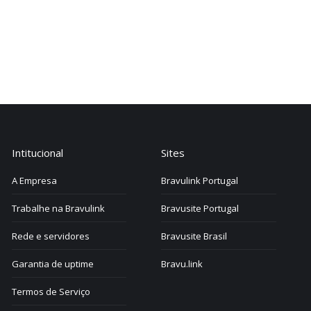
is que a Bravulink receber o seu pagamento. Em
ção que a confirmação do pagamento pelo banco
a?
 bancários, PayPal, PagSeguro e Criptomedas
Intitucional
Sites
A Empresa
Bravulink Portugal
Trabalhe na Bravulink
Bravusite Portugal
Rede e servidores
Bravusite Brasil
Garantia de uptime
Bravu.link
Termos de Serviço