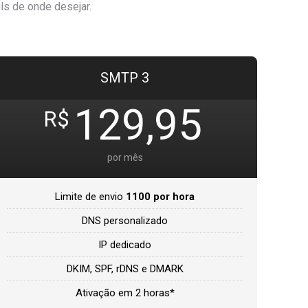
ls de onde desejar.
SMTP 3
129,95
R$
por mês
Limite de envio
1100 por hora
DNS personalizado
IP dedicado
DKIM, SPF, rDNS e DMARK
Ativação em 2 horas*