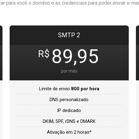
zar para você o domínio e as credenciais para poder enviar e-mai
SMTP 2
89,95
R$
por mês
Limite de envio
800 por hora
DNS personalizado
IP dedicado
DKIM, SPF, rDNS e DMARK
Ativação em 2 horas*