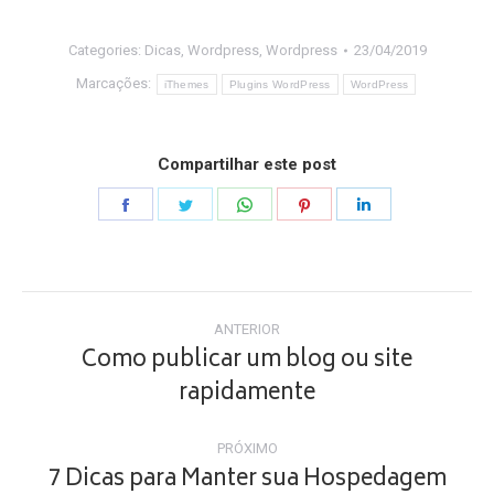
Categories:
Dicas
,
Wordpress
,
Wordpress
23/04/2019
Marcações:
iThemes
Plugins WordPress
WordPress
Compartilhar este post
Share
Share
Share
Share
Share
on
on
on
on
on
Facebook
Twitter
WhatsApp
Pinterest
LinkedIn
Navegação
ANTERIOR
de
Como publicar um blog ou site
Post
rapidamente
post:
anterior:
PRÓXIMO
7 Dicas para Manter sua Hospedagem