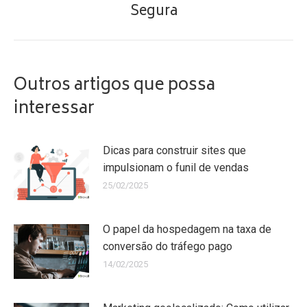
Próximo
Segura
post:
Outros artigos que possa
interessar
Dicas para construir sites que
impulsionam o funil de vendas
25/02/2025
O papel da hospedagem na taxa de
conversão do tráfego pago
14/02/2025