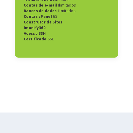
Contas de e-mail
Ilimitados
Bancos de dados
Ilimitados
Contas cPanel
65
Construtor de Sites
Imunify360
Acesso SSH
Certificado SSL