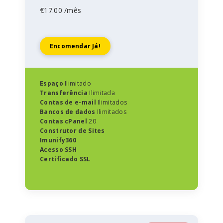
€17.00 /mês
Encomendar Já!
Espaço
Ilimitado
Transferência
Ilimitada
Contas de e-mail
Ilimitados
Bancos de dados
Ilimitados
Contas cPanel
20
Construtor de Sites
Imunify360
Acesso SSH
Certificado SSL